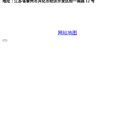
地址：江苏省泰州市兴化市经济开发区经一南路 12 号
微信二维码
网站地图