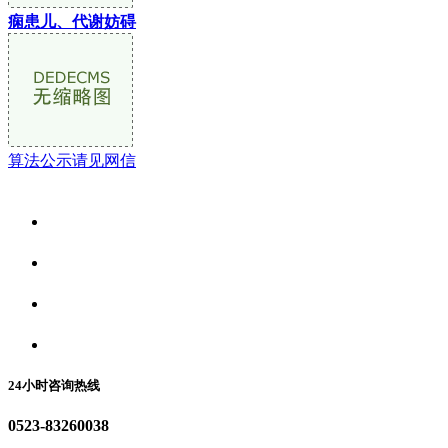
痫患儿、代谢妨碍
算法公示请见网信
关于我们
食品安全资讯
食品安全动态
联系我们
24小时咨询热线
0523-83260038