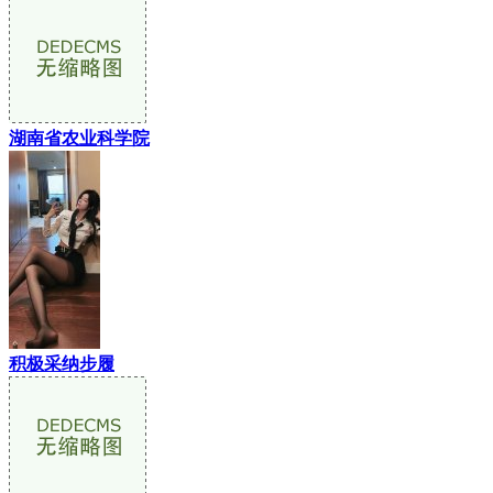
湖南省农业科学院
积极采纳步履