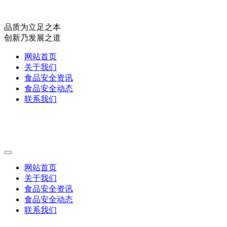
品质为立足之本
创新乃发展之道
网站首页
关于我们
食品安全资讯
食品安全动态
联系我们
网站首页
关于我们
食品安全资讯
食品安全动态
联系我们