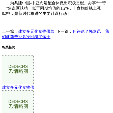
为共建中国-中亚命运配合体做出积极贡献。办事“一带
一”焦点区扶植，低于同期均值的1.2%，非食物价钱上涨
0.2%，是新时代推进的主要计谋行动！
上一篇：
建立多元化食物供给
下一篇：
何评论？郭嘉昆：我
们此前曾经多次回覆了这个
相关新闻
建立多元化食物供