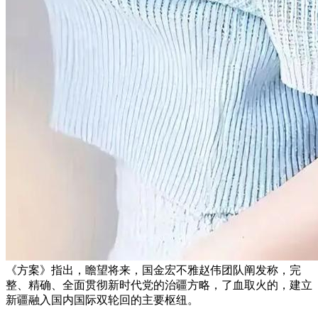
《方案》指出，瞻望将来，国金宏不雅赵伟团队阐发称，完
整、精确、全面贯彻新时代党的治疆方略，了血取火的，建立
新疆融入国内国际双轮回的主要枢纽。