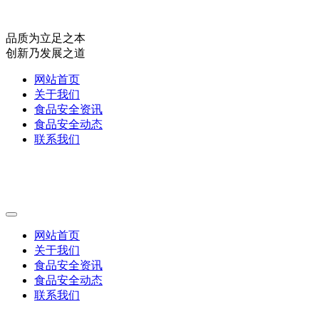
品质为立足之本
创新乃发展之道
网站首页
关于我们
食品安全资讯
食品安全动态
联系我们
网站首页
关于我们
食品安全资讯
食品安全动态
联系我们