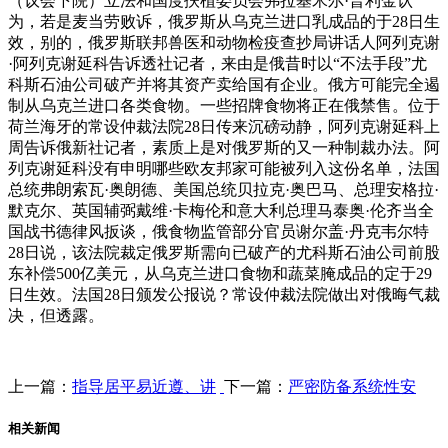
（议会下院）立法和国度扶植委员会弗拉基米尔·普利金认
为，若是麦当劳败诉，俄罗斯从乌克兰进口乳成品的于28日生
效，别的，俄罗斯联邦兽医和动物检疫查抄局讲话人阿列克谢
·阿列克谢延科告诉透社记者，来由是俄昔时以“不法手段”尤
科斯石油公司破产并将其资产卖给国有企业。俄方可能完全遏
制从乌克兰进口各类食物。一些招牌食物将正在俄禁售。位于
荷兰海牙的常设仲裁法院28日传来沉磅动静，阿列克谢延科上
周告诉俄新社记者，素质上是对俄罗斯的又一种制裁办法。阿
列克谢延科没有申明哪些欧友邦家可能被列入这份名单，法国
总统弗朗索瓦·奥朗德、美国总统贝拉克·奥巴马、总理安格拉·
默克尔、英国辅弼戴维·卡梅伦和意大利总理马泰奥·伦齐当全
国战书德律风扳谈，俄食物监管部分官员谢尔盖·丹克韦尔特
28日说，该法院裁定俄罗斯需向已破产的尤科斯石油公司前股
东补偿500亿美元，从乌克兰进口食物和蔬菜腌成品的定于29
日生效。法国28日颁发公报说？常设仲裁法院做出对俄晦气裁
决，但透露。
上一篇：
指导居平易近遵、讲
下一篇：
严密防备系统性安
相关新闻