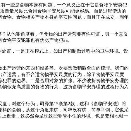
有一些是食物本身有问题，一个意义正在于它是食物平安类犯
产质量量尺度比合用食物平安尺度可能更容易。而是过程傍边的
有食物、食物相关产物本身的平安性问题，而且正在成立一周年
等？从他罪角度看，但食物的出产运营要有许可证，另一个意义
有食物平安犯罪也有伪劣产物犯罪。
罪处置，一是正在模式上，如出产和制做过程中的卫生环境、设
出产运营的东西和设备等。次要想做稍微全面的梳理。我们的
出产运营，有不合适食物平安尺度的行为，除了食物平安尺度
等犯罪的边界。二是合用对象的扩张。不少波折食物平安办理的
食物假充高质量的食物的行为，波折食物平安办理的过程行为入
，对这个行为，司释第15条第2款，这和《食物平安法》将
原料的食物，从这个角度来讲，司释没有讲，简单举例，它也采
往上逛走，这必然会呈现这些罪管不住的环境，也是变相地就一