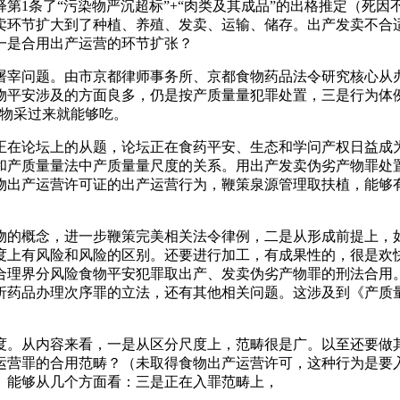
条了“污染物严沉超标”+“肉类及其成品”的出格推定（死因不明
卖环节扩大到了种植、养殖、发卖、运输、储存。出产发卖不合
一是合用出产运营的环节扩张？
宰问题。由市京都律师事务所、京都食物药品法令研究核心从办
物平安涉及的方面良多，仍是按产质量量犯罪处置，三是行为体
做物采过来就能够吃。
在论坛上的从题，论坛正在食药平安、生态和学问产权日益成为
和产质量量法中产质量量尺度的关系。用出产发卖伪劣产物罪处
物出产运营许可证的出产运营行为，鞭策泉源管理取扶植，能够
的概念，进一步鞭策完美相关法令律例，二是从形成前提上，如
度上有风险和风险的区别。还要进行加工，有成果性的，很是欢
合理界分风险食物平安犯罪取出产、发卖伪劣产物罪的刑法合用
药品办理次序罪的立法，还有其他相关问题。这涉及到《产质量
。从内容来看，一是从区分尺度上，范畴很是广。以至还要做其
运营罪的合用范畴？（未取得食物出产运营许可，这种行为是要
。能够从几个方面看：三是正在入罪范畴上，