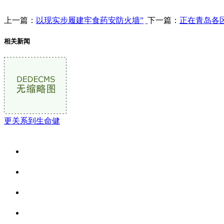
上一篇：
以现实步履建牢食药安防火墙”
下一篇：
正在青岛各
相关新闻
更关系到生命健
关于我们
食品安全资讯
食品安全动态
联系我们