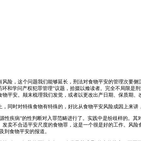
风险，这个问题我们能够延长，刑法对食物平安的管理次要侧沉
药环和学问产权犯罪管理”议题，拾掇以飨读者。完全不局限是
食物平安。颠末梳理我们发觉，或者以更改出产日期、保质期、
，同时对特殊食物有特殊的，好比从食物平安风险成因上来讲，
性疾病”的性判断对入罪范畴进行了。实践中是纷歧样的。其
、发卖不合适平安尺度的食物罪，这是一个很是好的工作。风险
涉及到食物平安的报道。