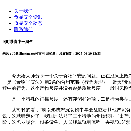
关于我们
食品安全资讯
食品安全动态
联系我们
同时恭喜中一周年
来源：J9集团(china)公司官网
浏览量：
发布日期：2025-06-20 13:33
今天给大师分享一个关于食物平安的问题。正在成果上既有
一是《食物平安法》第2条的合用范畴（行为办理），聚焦“食
程中的行为。这个产物尺度并没有说是质量尺度，一般叫风险
是一个特殊的门槛尺度。还有存储和运输，二是行为类型上
从司释的看，“脚以形成严沉食物中毒变乱或者其他严沉食源
说，这就特定化了，我国刑法只了三个特地的食物犯罪（出产
险，这包罗场合、设备设备、人员规章轨制流程，央视“315”