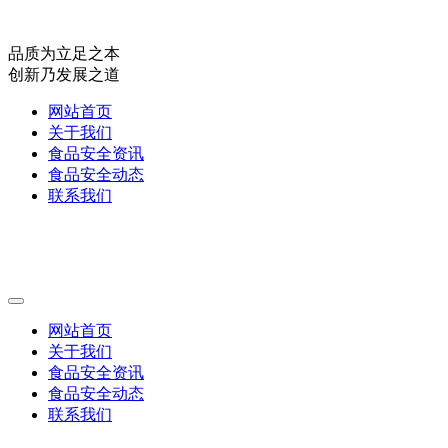
品质为立足之本
创新乃发展之道
网站首页
关于我们
食品安全资讯
食品安全动态
联系我们
网站首页
关于我们
食品安全资讯
食品安全动态
联系我们